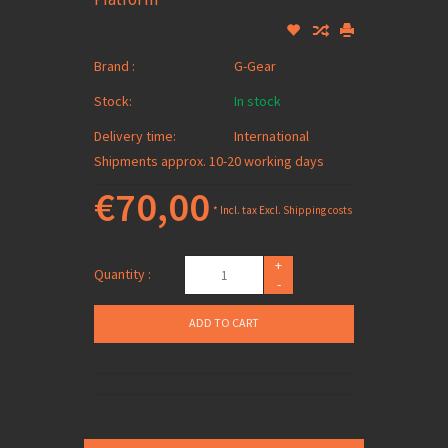
Brand :
G-Gear
Stock:
In stock
Delivery time:
International
Shipments approx. 10-20 working days
€70,00
* Incl. tax Excl.
Shipping costs
+
Quantity :
-
ADD TO CART