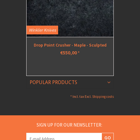
Winkler Knives
Winkler K
Drop Point Crusher - Maple - Sculpted
Stan
€550,00
*
POPULAR PRODUCTS
* Incl. tax Excl.
Shipping costs
SIGN UP FOR OUR NEWSLETTER:
GO