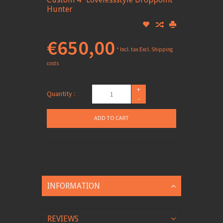
Hunter
€650,00
* Incl. tax Excl.
Shipping
costs
+
Quantity :
-
ADD TO CART
INFORMATION
REVIEWS