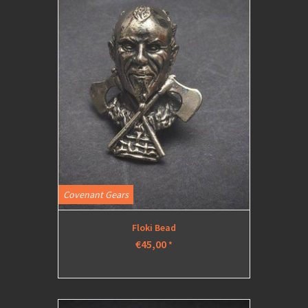
Covenant Gears
Floki Bead
€45,00
*