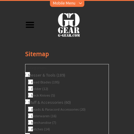
Mobile Menu
Sitemap
Kategorien:
Messer & Tools
(189)
Fixed Blades
(195)
Folder
(12)
Neck Knives
(5)
Stuff & Accessories
(60)
Beads & Paracord Accessories
(20)
Lederwaren
(16)
Merchandise
(7)
Patches
(14)