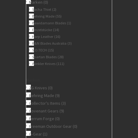
Marken
(0)
Sacha Thiel
(2)
Behring Made
(55)
Bawidamann Blades
(1)
Einzelstücke
(14)
Harp Leather
(16)
R&N Blades Australia
(3)
S.O.TECH
(15)
Spartan Blades
(28)
Winkler Knives
(111)
Marken:
2G Knives
(0)
Behring Made
(9)
Collector's Items
(3)
Covenant Gears
(9)
Ferrum Forge
(0)
Freeman Outdoor Gear
(0)
G-Gear
(1)