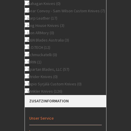
Gahagan Knives
(0)
Gear Convoy - Sam Wilson Custom Knives
(7)
Harp Leather
(17)
Hog House Knives
(3)
Lion ARMory
(0)
R&N Blades Australia
(3)
S.O.TECH
(12)
Schmuckatelli
(0)
SIRIN
(1)
Spartan Blades, LLC
(57)
Strider Knives
(0)
Tapio Syrjälä Custom Knives
(0)
Winkler Knives
(126)
ZUSATZINFORMATION
Unser Service