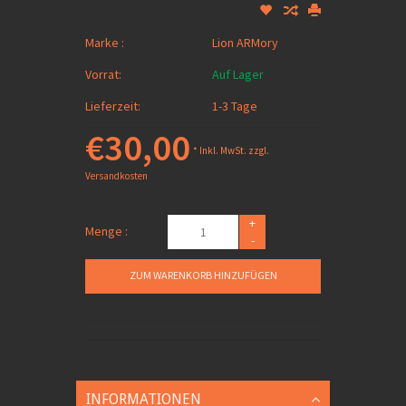
Marke :
Lion ARMory
Vorrat:
Auf Lager
Lieferzeit:
1-3 Tage
€30,00
* Inkl. MwSt. zzgl.
Versandkosten
+
Menge :
-
ZUM WARENKORB HINZUFÜGEN
INFORMATIONEN