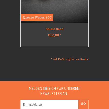
Spartan Blades, LLC
Shield Bead
€12,00
*
* Inkl. MwSt. zzgl.
Versandkosten
MELDEN SIE SICH FÜR UNSEREN
NEWSLETTER AN:
GO