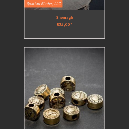
Spartan Blades, LLC
Shemagh
€25,00
*