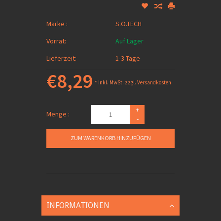
Marke :
S.O.TECH
Vorrat:
Auf Lager
Lieferzeit:
1-3 Tage
€8,29
* Inkl. MwSt. zzgl.
Versandkosten
+
Menge :
-
ZUM WARENKORB HINZUFÜGEN
INFORMATIONEN