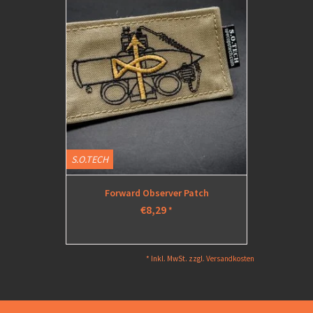
S.O.TECH
S.O.TECH
Forward Observer Patch
Gr
€8,29
*
* Inkl. MwSt. zzgl.
Versandkosten