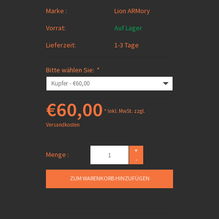
Marke :
Lion ARMory
Vorrat:
Auf Lager
Lieferzeit:
1-3 Tage
Bitte wählen Sie:
*
€60,00
* Inkl. MwSt. zzgl.
Versandkosten
+
Menge :
-
ZUM WARENKORB HINZUFÜGEN