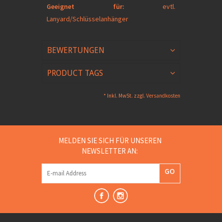
Geeignet für:
evtl.
Lanyard/Schlüsselanhänger
BEWERTUNGEN
PRODUCT TAGS
* Inkl. MwSt. zzgl.
Versandkosten
MELDEN SIE SICH FÜR UNSEREN
NEWSLETTER AN:
GO