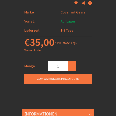
Marke :
Covenant Gears
Vorrat:
Auf Lager
Lieferzeit:
1-3 Tage
€35,00
* Inkl. MwSt. zzgl.
Versandkosten
+
Menge :
-
ZUM WARENKORB HINZUFÜGEN
INFORMATIONEN