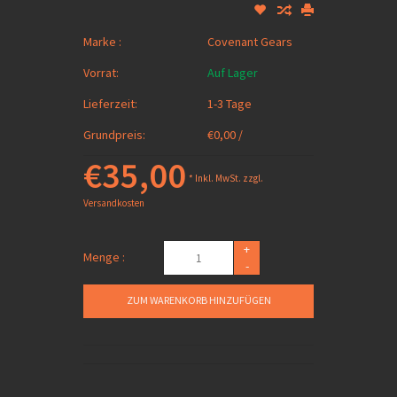
Marke :
Covenant Gears
Vorrat:
Auf Lager
Lieferzeit:
1-3 Tage
Grundpreis:
€0,00 /
€35,00
* Inkl. MwSt. zzgl.
Versandkosten
+
Menge :
-
ZUM WARENKORB HINZUFÜGEN