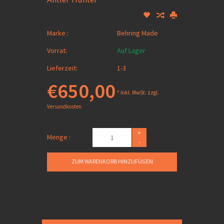
Marke :
Behring Made
Vorrat:
Auf Lager
Lieferzeit:
1-3
€650,00
* Inkl. MwSt. zzgl.
Versandkosten
+
Menge :
-
ZUM WARENKORB HINZUFÜGEN