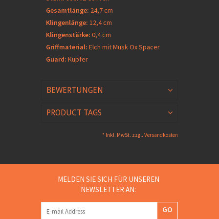
Gesamtlänge:
24,7 cm
Klingenlänge:
12,4 cm
Klingenstärke:
0,4 cm
Griffmaterial:
Elch mit Musk Ox Spacer
Guard:
Kupfer
BEWERTUNGEN
PRODUCT TAGS
* Inkl. MwSt. zzgl.
Versandkosten
MELDEN SIE SICH FÜR UNSEREN
NEWSLETTER AN:
GO